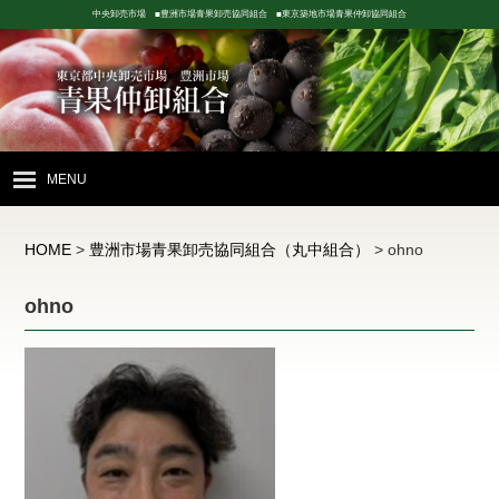
中央卸売市場 ■豊洲市場青果卸売協同組合 ■東京築地市場青果仲卸協同組合
MENU
HOME
HOME
>
豊洲市場青果卸売協同組合（丸中組合）
>
ohno
青果市場の紹介
ohno
豊洲市場
青果卸売協同組合
丸中組合
東京築地市場
青果仲卸協同組合
丸本組合
店舗配置図
お問い合わせ