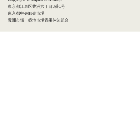
東京都江東区豊洲六丁目3番1号
組合員サイト
東京都中央卸売市場
豊洲市場 築地市場青果仲卸組合
アクセス
組合員専用