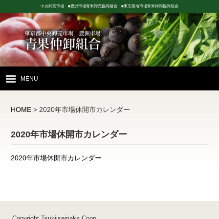
中央卸売市場 ■豊洲市場青果卸売協同組合 ■東京築地市場青果仲卸協同組合
MENU
HOME
HOME
>
2020年市場休開市カレンダー
青果市場の紹介
2020年市場休開市カレンダー
豊洲市場
青果卸売協同組合
丸中組合
2020年市場休開市カレンダー
東京築地市場
青果仲卸協同組合
丸本組合
店舗配置図
お問い合わせ
Copyright Tsukijseinaka.Coop