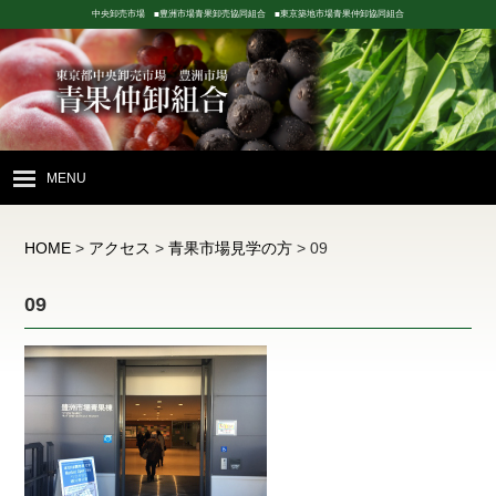
中央卸売市場 ■豊洲市場青果卸売協同組合 ■東京築地市場青果仲卸協同組合
MENU
HOME
HOME
>
アクセス
>
青果市場見学の方
>
09
青果市場の紹介
09
豊洲市場
青果卸売協同組合
丸中組合
東京築地市場
青果仲卸協同組合
丸本組合
店舗配置図
お問い合わせ